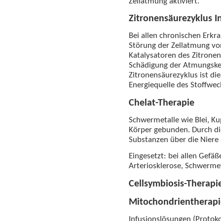
Zellatmung aktiviert.
Zitronensäurezyklus I
Bei allen chronischen Erkr
Störung der Zellatmung vor
Katalysatoren des Zitronen
Schädigung der Atmungsket
Zitronensäurezyklus ist di
Energiequelle des Stoffwec
Chelat-Therapie
Schwermetalle wie Blei, 
Körper gebunden. Durch di
Substanzen über die Niere
Eingesetzt: bei allen Gefä
Arteriosklerose, Schwermet
Cellsymbiosis-Therapi
Mitochondrientherapi
Infusionslösungen (Protoko