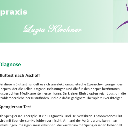
Diagnose
Bluttest nach Aschoff
Bei diesem Bluttest handelt es sich um elektromagnetische Eigenschwingungen des
Körpers, der die Zellen, Organe, Belastungen und die für den Körper bestimmten
ausgesuchten Medikamente messen kann. Ein kleiner Blutstropfen reicht aus, um die
Problembereiche herauszufinden und die dafür geeignete Therapie zu verabfolgen.
Spenglersan-Test
Die Spenglersan-Therapie ist ein Diagnostik- und Heilverfahren. Entnommenes Blut
wird mit Spenglersan-Kolloiden vermischt. Anhand der Veränderung kann man
Belastungen im Organismus erkennen, die wiederum mit Spenglersanen behandelt