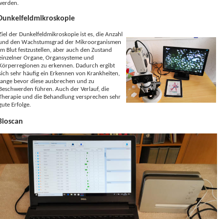
werden.
Dunkelfeldmikroskopie
Ziel der Dunkelfeldmikroskopie ist es, die Anzahl
und den Wachstumsgrad der Mikroorganismen
im Blut festzustellen, aber auch den Zustand
einzelner Organe, Organsysteme und
Körperregionen zu erkennen. Dadurch ergibt
sich sehr häufig ein Erkennen von Krankheiten,
lange bevor diese ausbrechen und zu
Beschwerden führen. Auch der Verlauf, die
Therapie und die Behandlung versprechen sehr
gute Erfolge.
Bioscan